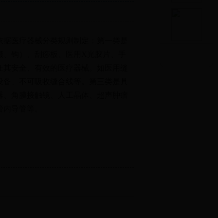
依据医疗器械分类规则制定：第一类是
镊、钩）、刮痧板、医用X光胶片、手
证其安全、有效的医疗器械。如医用缝
设备、不可吸收缝合线等。第三类是具
器、角膜接触镜、人工晶体、超声肿瘤
管内导管等。