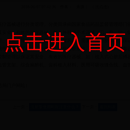
2018-06-07 07:42:36
作者：
来源：
( 次点击)
医疗器械进行分类管理。分类目录由国家食品药品监督管理部门
其安全、有效的医疗器械。如：外科用手术器械（刀、剪、钳、
点击进入首页
带、引流袋等。第二类是具有中度风险，需要严格控制管理以保
脑电图机、显微镜、针灸针、生化分析系统、助听器、超声消毒
控制管理以保证其安全、有效的医疗器械。如：植入式心脏起搏
血管支架、综合麻醉机、齿科植入材料、医用可吸收缝合线、血
总局门户网站）
上一页：
注射泵使用时应注意什么？
下一页：
返回列表