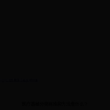
公告
信息公开
行政审批
法规文件
科普
医疗器械分类标准和方法是什么？